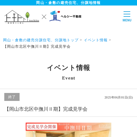
岡山・倉敷の建売住宅、分譲地情報
無料
見学予約はこちらから
MENU
岡山・倉敷の建売分譲住宅、分譲地トップ
イベント情報
【岡山市北区中撫川Ⅱ期】完成見学会
エリアから探す
マップから探す
イベント情報
会員登録
ログイン
Event
ホーム
終了
2025年06月01日(日)
新築一戸建て一覧
【岡山市北区中撫川Ⅱ期】完成見学会
完成見学会開催中一覧
販売開始前・販売予定前物件